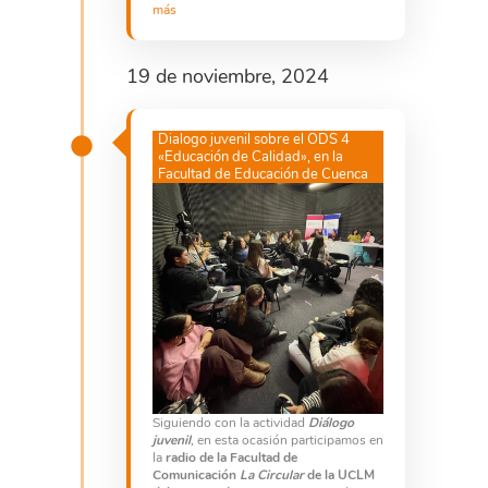
más
19 de noviembre, 2024
Dialogo juvenil sobre el ODS 4
«Educación de Calidad», en la
Facultad de Educación de Cuenca
Siguiendo con la actividad
Diálogo
juvenil
,
en esta ocasión participamos en
la
radio de la Facultad de
Comunicación
La Circular
de la UCLM