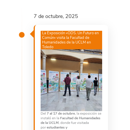
7 de octubre, 2025
La Exposición «ODS. Un Futuro en
Común» visita la Facultad de
Humanidades de la UCLM en
Toledo
Del
7 al 17 de octubre
, la exposición se
instaló en la
Facultad de Humanidades
de la UCLM
, donde fue visitada
por
estudiantes y