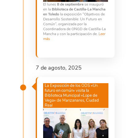
El lunes
8 de septiembre
se inauguró
en la
Biblioteca de Castilla-La Mancha
en Toledo
la exposición “Objetivos de
Desarrollo Sostenible: Un Futuro en
Común”, organizada por la
Coordinadora de ONGD de Castilla-La
Mancha y con la participación de..
Leer
más
7 de agosto, 2025
La Exposición de los ODS «Un
futuro en común» visita la
Biblioteca Municipal «Lope de
Vega» de Manzanares, Ciudad
Real