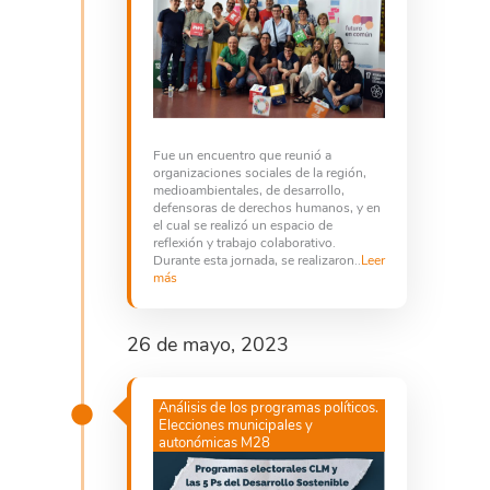
Fue un encuentro que reunió a
organizaciones sociales de la región,
medioambientales, de desarrollo,
defensoras de derechos humanos, y en
el cual se realizó un espacio de
reflexión y trabajo colaborativo.
Durante esta jornada, se realizaron..
Leer
más
26 de mayo, 2023
Análisis de los programas políticos.
Elecciones municipales y
autonómicas M28