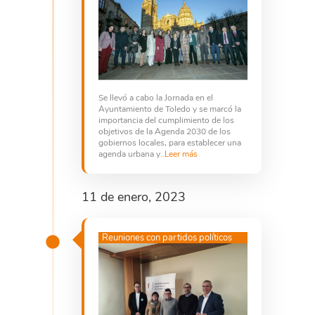
Se llevó a cabo la Jornada en el
Ayuntamiento de Toledo y se marcó la
importancia del cumplimiento de los
objetivos de la Agenda 2030 de los
gobiernos locales, para establecer una
agenda urbana y..
Leer más
11 de enero, 2023
Reuniones con partidos políticos