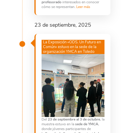
profesorado
interesados en conocer
cómo se representan..
Leer más
23 de septiembre, 2025
La Exposición «ODS. Un Futuro en
Común» estuvo en la sede de la
organización YMCA en Toledo
Del
23 de septiembre al 3 de octubre
, la
muestra estuvo en la
sede de YMCA
,
donde jóvenes participantes de