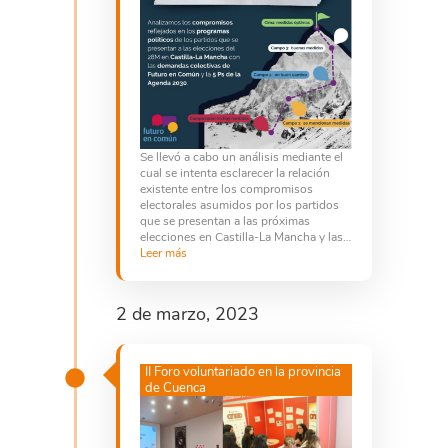
Se llevó a cabo un análisis mediante el
cual se intenta esclarecer la relación
existente entre los compromisos
electorales asumidos por los partidos
que se presentan a las próximas
elecciones en Castilla-La Mancha y las…
Leer más
2 de marzo, 2023
II Foro voluntariado en la provincia
de Cuenca