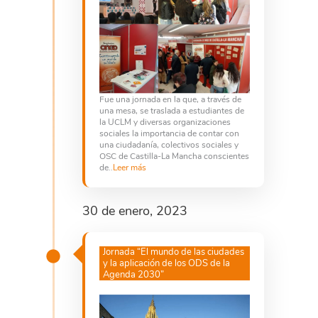
Fue una jornada en la que, a través de
una mesa, se traslada a estudiantes de
la UCLM y diversas organizaciones
sociales la importancia de contar con
una ciudadanía, colectivos sociales y
OSC de Castilla-La Mancha conscientes
de..
Leer más
30 de enero, 2023
Jornada “El mundo de las ciudades
y la aplicación de los ODS de la
Agenda 2030”