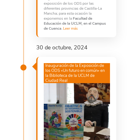
exposición de los ODS por las
diferentes provincias de Castilla-La
Mancha; para esta ocasión la
exponemos en la
Facultad de
Educación de la UCLM, en el Campus
de Cuenca
..
Leer más
30 de octubre, 2024
Inauguración de la Exposición de
los ODS «Un futuro en común» en
la Biblioteca de la UCLM de
Ciudad Real