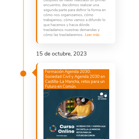
encuentro, decidimos realizar una
segunda parte para definir la forma en
cómo nos organizamos, cómo
trabajamos, cómo vamos a difundir lo
que hacemos y hacia dónde
trasladamos nuestras demandas y
cómo las trasladaremos…
Leer más
15 de octubre, 2023
Formación Agenda 2030:
Sociedad Civil y Agenda 2030 en
Castilla-La Mancha, retos para un
Futuro en Común.