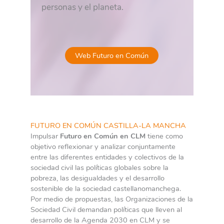
personas y el planeta.
Web Futuro en Común
FUTURO EN COMÚN CASTILLA-LA MANCHA
Impulsar
Futuro en Común en CLM
tiene como
objetivo reflexionar y analizar conjuntamente
entre las diferentes entidades y colectivos de la
sociedad civil las políticas globales sobre la
pobreza, las desigualdades y el desarrollo
sostenible de la sociedad castellanomanchega.
Por medio de propuestas, las Organizaciones de la
Sociedad Civil demandan políticas que lleven al
desarrollo de la Agenda 2030 en CLM y se