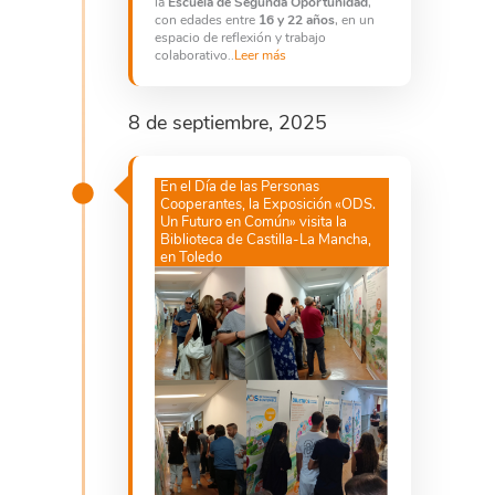
la
Escuela de Segunda Oportunidad
,
con edades entre
16 y 22 años
, en un
espacio de reflexión y trabajo
colaborativo..
Leer más
8 de septiembre, 2025
En el Día de las Personas
Cooperantes, la Exposición «ODS.
Un Futuro en Común» visita la
Biblioteca de Castilla-La Mancha,
en Toledo