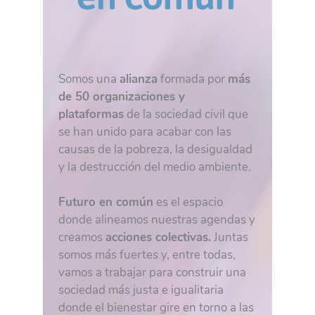
Somos una
alianza
formada por
más
de 50 organizaciones y
plataformas
de la sociedad civil que
se han unido para acabar con las
causas de la pobreza, la desigualdad
y la destrucción del medio ambiente.
Futuro en común
es el espacio
donde alineamos nuestras agendas y
creamos
acciones colectivas.
Juntas
somos más fuertes y, entre todas,
vamos a trabajar para construir una
sociedad más justa e igualitaria
donde el bienestar gire en torno a las