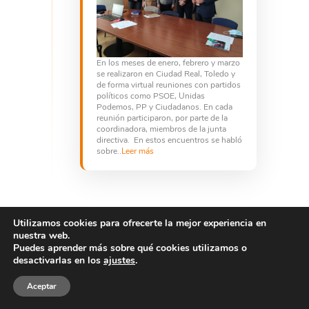
En los meses de enero, febrero y marzo
se realizaron en Ciudad Real, Toledo y
de forma virtual reuniones con partidos
políticos como PSOE, Unidas
Podemos, PP y Ciudadanos. En cada
reunión participaron, por parte de la
coordinadora, miembros de la junta
directiva. En estos encuentros se habló
sobre..
Leer más
#NOSVAELFUTUROENELLO
Utilizamos cookies para ofrecerte la mejor experiencia en
nuestra web.
Puedes aprender más sobre qué cookies utilizamos o
desactivarlas en los
ajustes
.
Aceptar