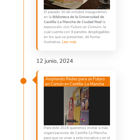
El pasado 30 de octubre inauguramos
en la
Biblioteca de la Universidad de
Castilla-La Mancha de Ciudad Real
la
exposición
«Un Futuro en Común»
, la
cual cuenta con 9 paneles desplegables
en los que se presentan, de forma
ilustrativa..
Leer más
12 junio, 2024
Ampliando Redes para un Futuro
en Común en Castilla-La Mancha
Para este 2024 queremos invitar a más
organizaciones de Castilla-La Mancha
para que se unan a esta iniciativa y en el