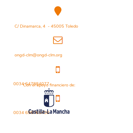
C/ Dinamarca, 4 - 45005 Toledo
ongd-clm@ongd-clm.org
0034 647884077
Con el apoyo financiero de:
0034 696765400