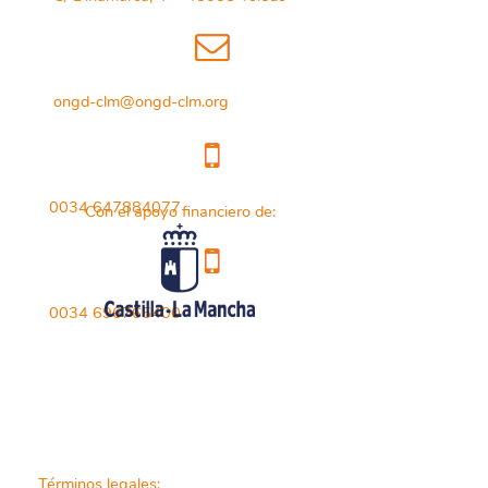
ongd-clm@ongd-clm.org
0034 647884077
Con el apoyo financiero de:
0034 696765400
Términos legales: