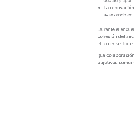
debate y aport
La renovación
avanzando en 
Durante el encuen
cohesión del sec
el tercer sector e
¡¡La colaboració
objetivos comun