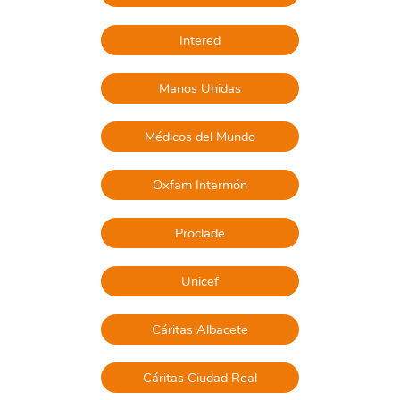
Intered
Manos Unidas
Médicos del Mundo
Oxfam Intermón
Proclade
Unicef
Cáritas Albacete
Cáritas Ciudad Real