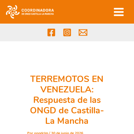
Ir
al
contenido
TERREMOTOS EN
VENEZUELA:
Respuesta de las
ONGD de Castilla-
La Mancha
Por
ongdclm
/
30 de junio de 2026