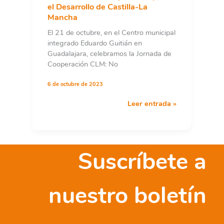
Internacional
el Desarrollo de Castilla-La
de
Mancha
Castilla-
El 21 de octubre, en el Centro municipal
La
integrado Eduardo Guitián en
Mancha
Guadalajara, celebramos la Jornada de
Cooperación CLM: No
6 de octubre de 2023
XX
Leer entrada »
Jornada
de
Cooperación
para
Suscríbete a
el
Desarrollo
de
nuestro boletín
Castilla-
La
Mancha