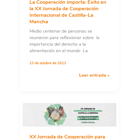
La Cooperación importa: Éxito en
la XX Jornada de Cooperación
Internacional de Castilla-La
Mancha
Medio centenar de personas se
reunieron para reflexionar sobre la
importancia del derecho a la
alimentación en el mundo La
23 de octubre de 2023
La
Leer entrada »
Cooperación
importa:
Éxito
en
la
XX
Jornada
de
Cooperación
XX Jornada de Cooperación para