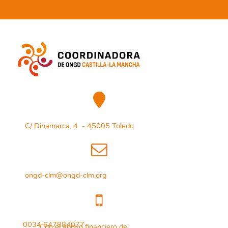
C/ Dinamarca, 4 - 45005 Toledo
ongd-clm@ongd-clm.org
0034 647884077
Con el apoyo financiero de: