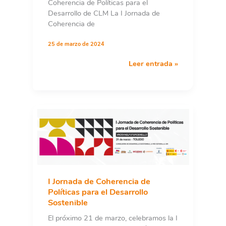
Coherencia de Políticas para el
Desarrollo de CLM La I Jornada de
Coherencia de
25 de marzo de 2024
Una
Leer entrada »
llamada
a
la
acción
desde
Toledo:
ONGD
y
Administración
pública
juntas
I Jornada de Coherencia de
por
Políticas para el Desarrollo
unas
Sostenible
políticas
El próximo 21 de marzo, celebramos la I
más