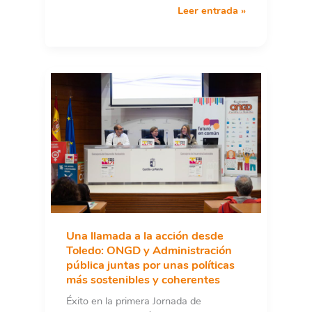
Manifiesto
Leer entrada »
Final
de
la
XXI
Jornada
Regional
de
Cooperación
Internacional,
Castilla-
La
Mancha
Una llamada a la acción desde
Toledo: ONGD y Administración
pública juntas por unas políticas
más sostenibles y coherentes
Éxito en la primera Jornada de