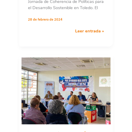
Jornada de Coherencia de Políticas para
sostenibles
el Desarrollo Sostenible en Toledo. El
y
coherentes
28 de febrero de 2024
I
Leer entrada »
Jornada
de
Coherencia
de
Políticas
para
el
Desarrollo
Sostenible