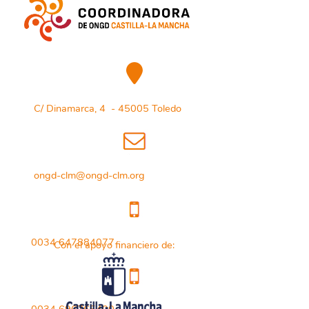
C/ Dinamarca, 4 - 45005 Toledo
ongd-clm@ongd-clm.org
0034 647884077
Con el apoyo financiero de: