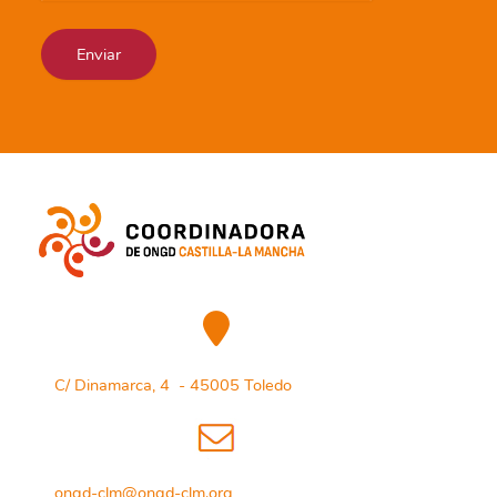
C/ Dinamarca, 4 - 45005 Toledo
ongd-clm@ongd-clm.org