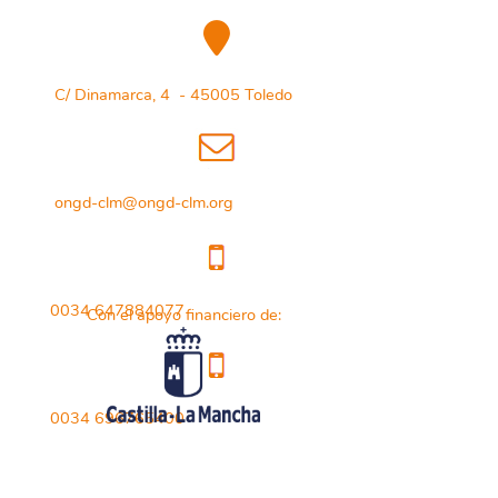
C/ Dinamarca, 4 - 45005 Toledo
ongd-clm@ongd-clm.org
0034 647884077
Con el apoyo financiero de:
0034 696765400