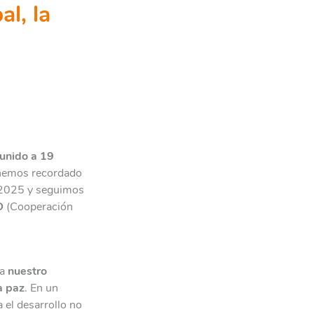
l, la
unido a 19
o hemos recordado
a 2025 y seguimos
D
(Cooperación
ma
nuestro
a paz
. En un
 el desarrollo no