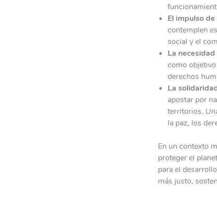
funcionamient
El impulso de 
contemplen es
social y el com
La necesidad
como objetivo 
derechos huma
La solidarida
apostar por na
territorios. U
la paz, los de
En un contexto m
proteger el plane
para el desarroll
más justo, sosten