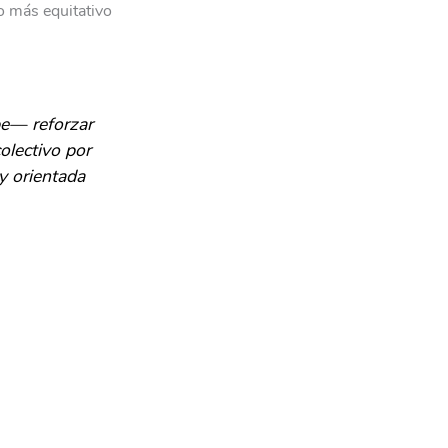
o más equitativo
be— reforzar
olectivo por
y orientada