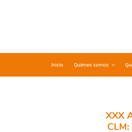
Ir
al
contenido
Inicio
Quiénes somos
Qu
XXX A
CLM: 