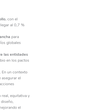
llo
, con el
legar al 0,7 %
Mancha
para
fíos globales
de las entidades
bio en los pactos
. En un contexto
e asegurar el
acciones
real, equitativa y
 diseño,
 mejorando el