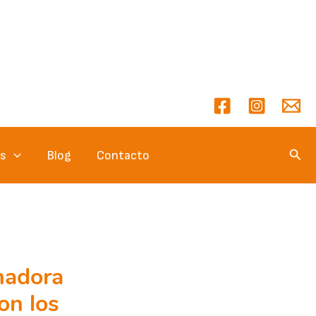
Busc
es
Blog
Contacto
nadora
on los