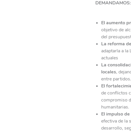
DEMANDAMOS:
El aumento pr
objetivo de al
del presupues
La reforma de
adaptarla a la
actuales
La consolidac
locales
, dejan
entre partidos
El fortalecim
de conflictos 
compromiso de
humanitarias.
El impulso de
efectiva de la
desarrollo, se