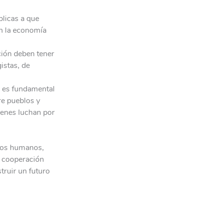
blicas a que
n la economía
ción deben tener
istas, de
, es fundamental
re pueblos y
uienes luchan por
chos humanos,
a cooperación
truir un futuro