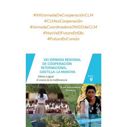
#XXIJornadaDeCooperaciónCLM
#CLMesCooperación
#JornadaCoordinadoraONGDdeCLM
#NosVaElFuturoEnEllo
#FuturoEnComún