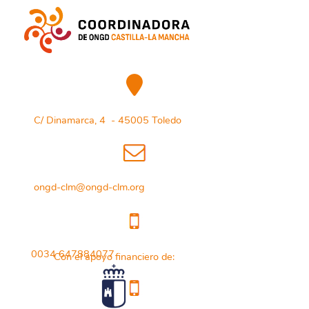
C/ Dinamarca, 4 - 45005 Toledo
ongd-clm@ongd-clm.org
0034 647884077
Con el apoyo financiero de: