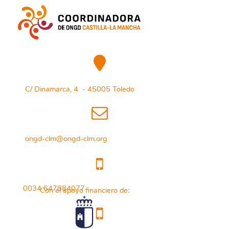
C/ Dinamarca, 4 - 45005 Toledo
ongd-clm@ongd-clm.org
0034 647884077
Con el apoyo financiero de: