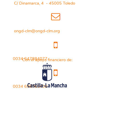
C/ Dinamarca, 4 - 45005 Toledo
ongd-clm@ongd-clm.org
0034 647884077
Con el apoyo financiero de:
0034 696765400