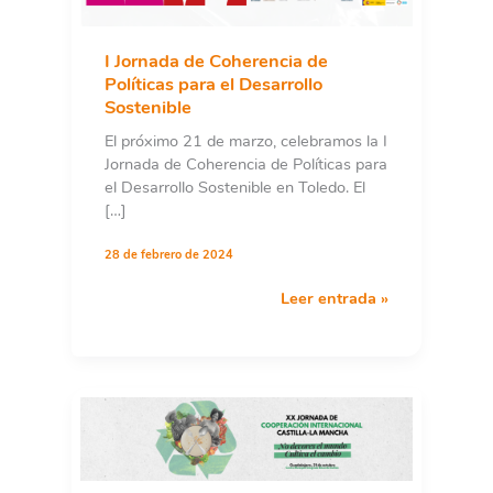
I Jornada de Coherencia de
Políticas para el Desarrollo
Sostenible
El próximo 21 de marzo, celebramos la I
Jornada de Coherencia de Políticas para
el Desarrollo Sostenible en Toledo. El
[…]
28 de febrero de 2024
I
Leer entrada »
Jornada
de
Coherencia
de
Políticas
para
el
Desarrollo