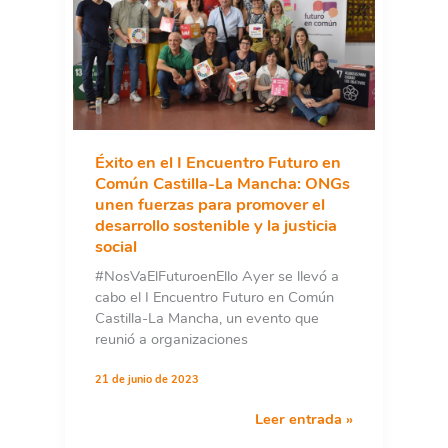
Mejor
Éxito en el I Encuentro Futuro en
Común Castilla-La Mancha: ONGs
unen fuerzas para promover el
desarrollo sostenible y la justicia
social
#NosVaElFuturoenEllo Ayer se llevó a
cabo el I Encuentro Futuro en Común
Castilla-La Mancha, un evento que
reunió a organizaciones
21 de junio de 2023
Éxito
Leer entrada »
en