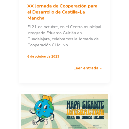
Sostenible
XX Jornada de Cooperación para
el Desarrollo de Castilla-La
Mancha
El 21 de octubre, en el Centro municipal
integrado Eduardo Guitián en
Guadalajara, celebramos la Jornada de
Cooperación CLM: No
6 de octubre de 2023
XX
Leer entrada »
Jornada
de
Cooperación
para
el
Desarrollo
de
Castilla-
La
Mancha