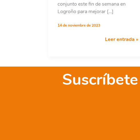
conjunto este fin de semana en
Logroño para mejorar […]
14 de noviembre de 2023
La
Leer entrada »
Red
de
Coordinadoras
Autonómicas
Suscríbete
de
ONGD
renueva
su
compromiso
para
la
construcción
de