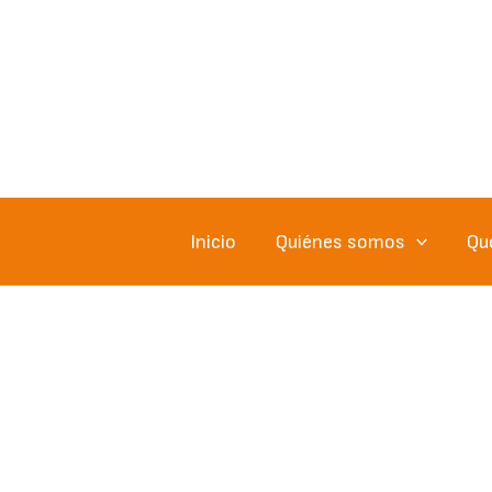
Ir
al
contenido
Inicio
Quiénes somos
Qu