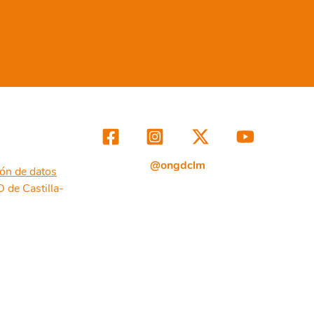
@ongdclm
ión de datos
de Castilla-