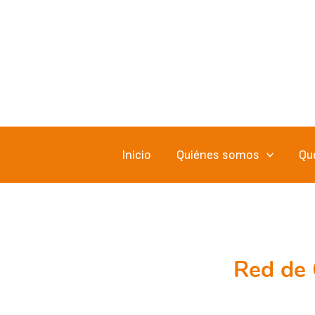
Ir
al
contenido
Inicio
Quiénes somos
Qu
Red de