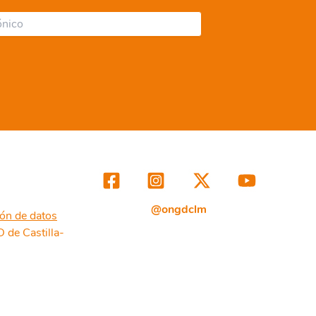
@ongdclm
ión de datos
de Castilla-