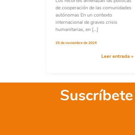
Los recortes amenazan las políticas
de cooperación de las comunidades
autónomas En un contexto
internacional de graves crisis
humanitarias, en […]
25 de noviembre de 2024
Informe
Leer entrada »
de
presupuestos
AOD
autonómica
Suscríbete
2024