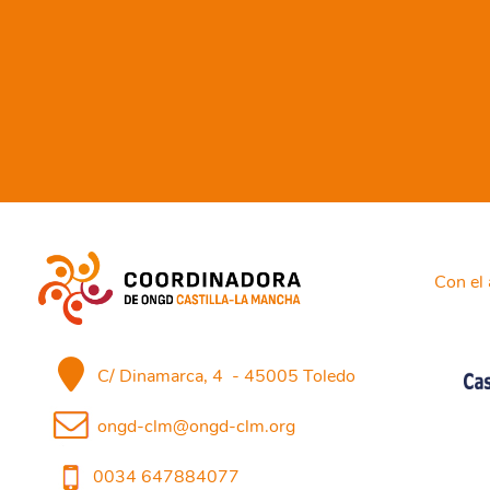
Con el 
C/ Dinamarca, 4 - 45005 Toledo
ongd-clm@ongd-clm.org
0034 647884077