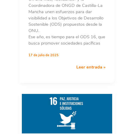
Coordinadora de ONGD de Castilla-La
Mancha unen esfuerzos para dar
visibilidad a los Objetivos de Desarrollo
Sostenible (ODS) propuestos desde la
ONU.
Ese año, es tiempo para el ODS 16, que
busca promover sociedades pacíficas
17 de julio de 2025
Escuelas
Leer entrada »
para
el
Mundo
–
Derecho
a
la
educación
con
enfoque