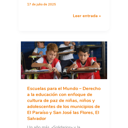
17 de julio de 2025
Tejiendo
Leer entrada »
Alianzas
por
una
educación
de
calidad
e
inclusiva
Escuelas para el Mundo – Derecho
a la educación con enfoque de
cultura de paz de niñas, niños y
adolescentes de los municipios de
El Paraíso y San José las Flores, El
Salvador
Un año más, «Solidarios» y la