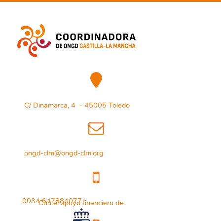
C/ Dinamarca, 4 - 45005 Toledo
ongd-clm@ongd-clm.org
0034 647884077
Con el apoyo financiero de: