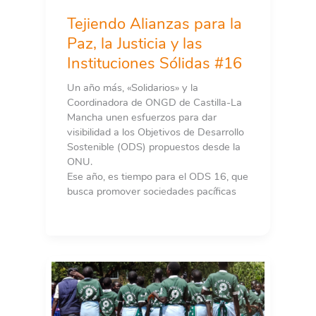
de
cultura
Tejiendo Alianzas para la
de
Paz, la Justicia y las
paz
Instituciones Sólidas #16
de
niñas,
Un año más, «Solidarios» y la
niños
Coordinadora de ONGD de Castilla-La
y
Mancha unen esfuerzos para dar
adolescentes
visibilidad a los Objetivos de Desarrollo
de
Sostenible (ODS) propuestos desde la
los
ONU.
municipios
Ese año, es tiempo para el ODS 16, que
de
busca promover sociedades pacíficas
El
Paraíso
y
San
José
las
Flores,
El
Salvador