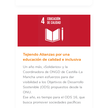
Kirira
–
Rescue
House,
un
hogar
seguro
para
la
infancia
vulnerable
Tejiendo Alianzas por una
en
educación de calidad e inclusiva
Tharaka,
Un año más, «Solidarios» y la
KeniaAlianzas
Coordinadora de ONGD de Castilla-La
por
Mancha unen esfuerzos para dar
una
visibilidad a los Objetivos de Desarrollo
educación
Sostenible (ODS) propuestos desde la
de
ONU.
calidad
Ese año, es tiempo para el ODS 16, que
e
busca promover sociedades pacíficas
inclusiva