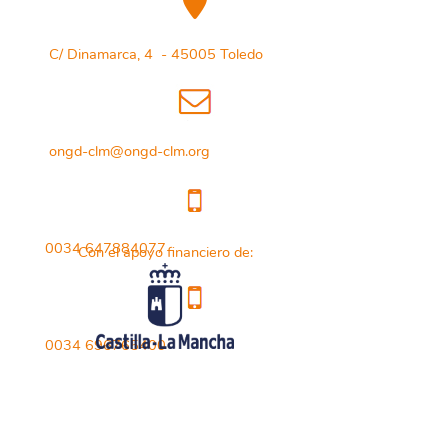
C/ Dinamarca, 4 - 45005 Toledo
ongd-clm@ongd-clm.org
0034 647884077
Con el apoyo financiero de:
0034 696765400