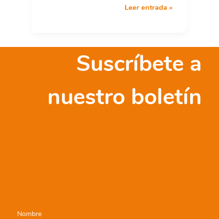
Exposición
Leer entrada »
ODS
«Un
Futuro
en
Suscríbete a
Común»
nuestro boletín
Nombre