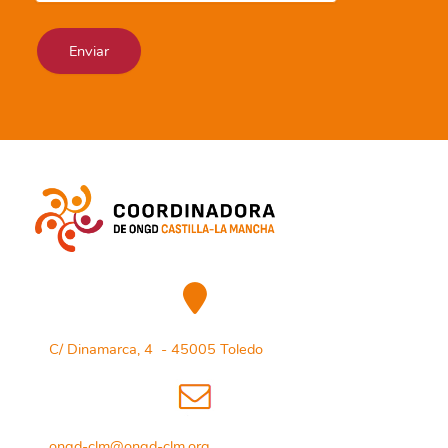
C/ Dinamarca, 4 - 45005 Toledo
ongd-clm@ongd-clm.org