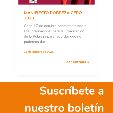
2024
MANIFIESTO POBREZA CERO
2023
Cada 17 de octubre conmemoramos el
Día Internacional para la Erradicación
de la Pobreza para recordar que no
podemos dar
16 de octubre de 2023
MANIFIESTO
Leer entrada »
POBREZA
CERO
2023
Suscríbete a
nuestro boletín