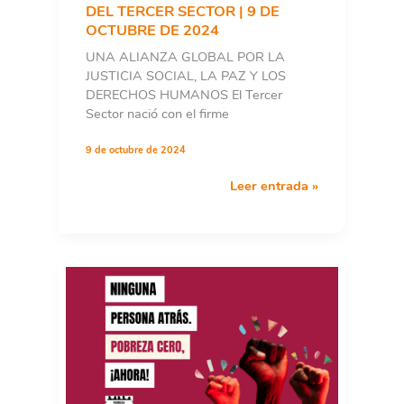
DEL TERCER SECTOR | 9 DE
OCTUBRE DE 2024
UNA ALIANZA GLOBAL POR LA
JUSTICIA SOCIAL, LA PAZ Y LOS
DERECHOS HUMANOS El Tercer
Sector nació con el firme
9 de octubre de 2024
MANIFIESTO
Leer entrada »
DEL
DÍA
NACIONAL
DEL
TERCER
SECTOR
|
9
DE
OCTUBRE
DE