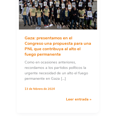
Gaza: presentamos en el
Congreso una propuesta para una
PNL que contribuya al alto el
fuego permanente
Como en ocasiones anteriores,
recordamos a los partidos políticos la
urgente necesidad de un alto el fuego
permanente en Gaza […]
13 de febrero de 2024
Gaza:
Leer entrada »
presentamos
en
el