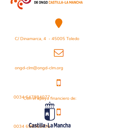
C/ Dinamarca, 4 - 45005 Toledo
ongd-clm@ongd-clm.org
0034 647884077
Con el apoyo financiero de:
0034 696765400