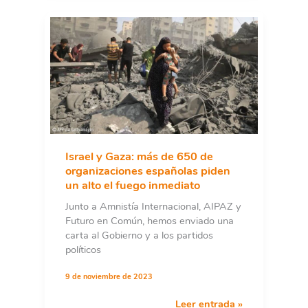
Congreso
una
propuesta
para
una
PNL
que
contribuya
al
alto
Israel y Gaza: más de 650 de
el
organizaciones españolas piden
fuego
un alto el fuego inmediato
permanente
Junto a Amnistía Internacional, AIPAZ y
Futuro en Común, hemos enviado una
carta al Gobierno y a los partidos
políticos
9 de noviembre de 2023
Israel
Leer entrada »