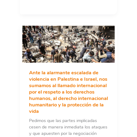
y
Gaza:
más
de
650
de
organizaciones
españolas
piden
un
alto
Ante la alarmante escalada de
el
violencia en Palestina e Israel, nos
fuego
sumamos al llamado internacional
inmediato
por el respeto a los derechos
humanos, al derecho internacional
humanitario y la protección de la
vida
Pedimos que las partes implicadas
cesen de manera inmediata los ataques
y que apuesten por la negociación