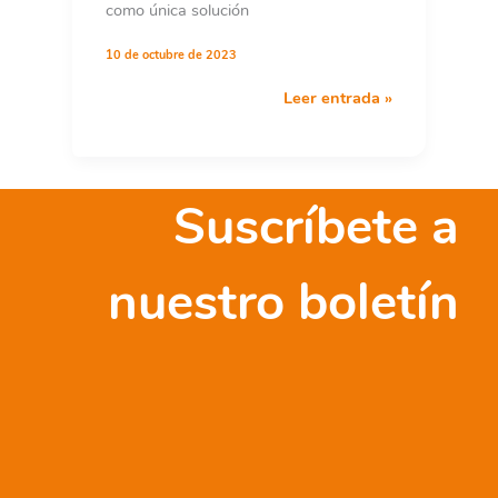
como única solución
10 de octubre de 2023
Ante
Leer entrada »
la
alarmante
escalada
de
Suscríbete a
violencia
en
Palestina
nuestro boletín
e
Israel,
nos
sumamos
al
llamado
internacional
por
el
respeto