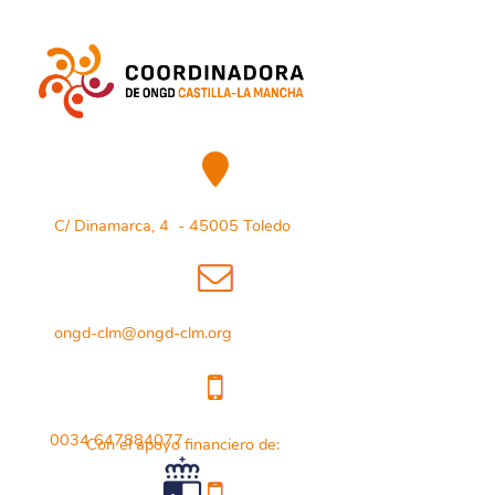
C/ Dinamarca, 4 - 45005 Toledo
ongd-clm@ongd-clm.org
0034 647884077
Con el apoyo financiero de: