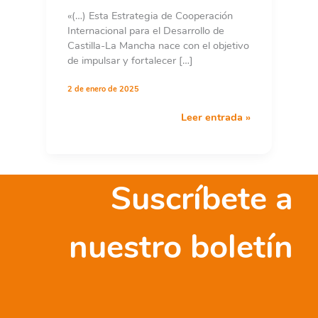
«(…) Esta Estrategia de Cooperación
Internacional para el Desarrollo de
Castilla-La Mancha nace con el objetivo
de impulsar y fortalecer […]
2 de enero de 2025
ESTRATEGIA
Leer entrada »
DE
COOPERACIÓN
INTERNACIONAL
PARA
Suscríbete a
EL
DESARROLLO
DE
nuestro boletín
CASTILLA-
LA
MANCHA