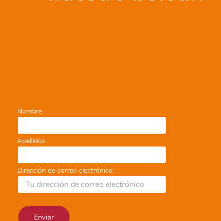
paz,
la
igualdad
y
la
justicia
Nombre
Apellidos
Dirección de correo electrónico: