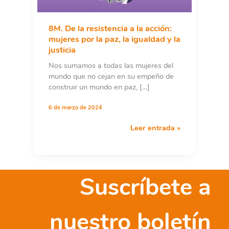
8M. De la resistencia a la acción:
mujeres por la paz, la igualdad y la
justicia
Nos sumamos a todas las mujeres del
mundo que no cejan en su empeño de
construir un mundo en paz, […]
6 de marzo de 2024
8M.
Leer entrada »
De
la
resistencia
a
Suscríbete a
la
acción:
mujeres
nuestro boletín
por
la