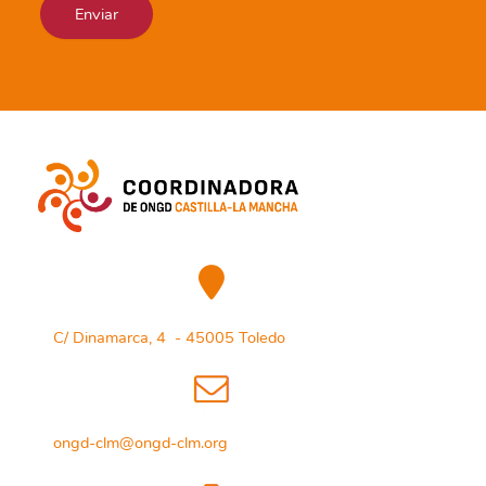
C/ Dinamarca, 4 - 45005 Toledo
ongd-clm@ongd-clm.org