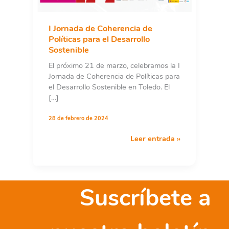
I Jornada de Coherencia de
Políticas para el Desarrollo
Sostenible
El próximo 21 de marzo, celebramos la I
Jornada de Coherencia de Políticas para
el Desarrollo Sostenible en Toledo. El
[…]
28 de febrero de 2024
I
Leer entrada »
Jornada
de
Coherencia
de
Suscríbete a
Políticas
para
el
Desarrollo