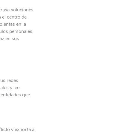
etrasa soluciones
 el centro de
olentas en la
ulos personales,
paz en sus
tus redes
ales y lee
s entidades que
licto y exhorta a