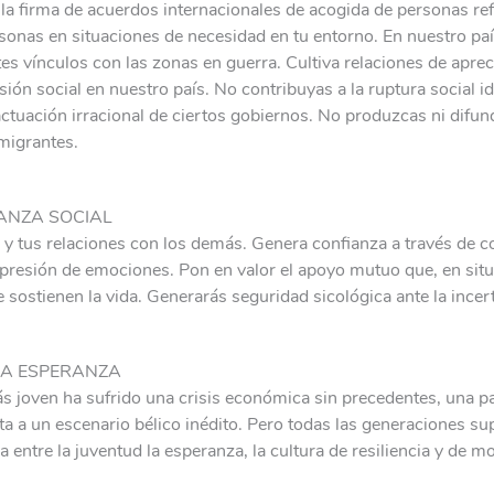
 la firma de acuerdos internacionales de acogida de personas r
rsonas en situaciones de necesidad en tu entorno. En nuestro p
tes vínculos con las zonas en guerra. Cultiva relaciones de apre
ión social en nuestro país. No contribuyas a la ruptura social id
actuación irracional de ciertos gobiernos. No produzcas ni difu
migrantes.
ANZA SOCIAL
 y tus relaciones con los demás. Genera confianza a través de 
expresión de emociones. Pon en valor el apoyo mutuo que, en sit
e sostienen la vida. Generarás seguridad sicológica ante la ince
LA ESPERANZA
s joven ha sufrido una crisis económica sin precedentes, una 
ta a un escenario bélico inédito. Pero todas las generaciones sup
 entre la juventud la esperanza, la cultura de resiliencia y de mo