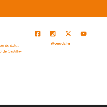
@ongdclm
ión de datos
de Castilla-