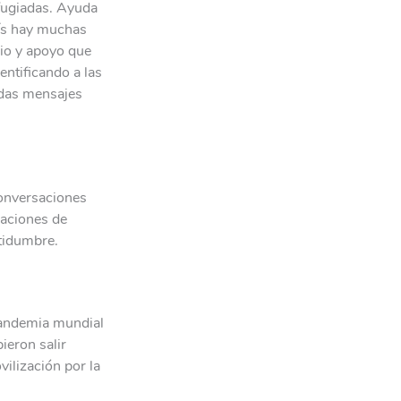
efugiadas. Ayuda
aís hay muchas
cio y apoyo que
entificando a las
ndas mensajes
conversaciones
uaciones de
rtidumbre.
pandemia mundial
ieron salir
vilización por la