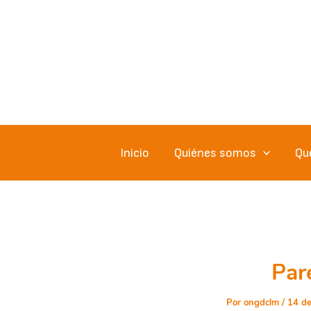
Ir
al
contenido
Inicio
Quiénes somos
Qu
Par
Por
ongdclm
/
14 d