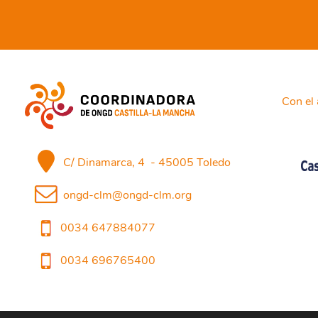
Con el 
C/ Dinamarca, 4 - 45005 Toledo
ongd-clm@ongd-clm.org
0034 647884077
0034 696765400