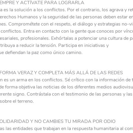
SIEMPRE Y ACTÍVATE PARA LOGRARLA
 es la solución a los conflictos. Por el contrario, los agrava y r
erechos Humanos y la seguridad de las personas deben estar en
nes. Comprométete con el respeto, el diálogo y estrategias no-vi
 conflictos. Entra en contacto con la gente que conoces por vínc
sariales, profesionales. Exhórtalas a potenciar una cultura de 
ibuya a reducir la tensión. Participa en iniciativas y
ue defiendan la paz como único camino.
 FORMA VERAZ Y COMPLETA MÁS ALLÁ DE LAS REDES
 es un arma en los conflictos. Sé crítico con la información de 
 de forma objetiva las noticias de los diferentes medios audiovisu
erente signo. Contrástala con el testimonio de las personas y la
sobre el terreno.
OLIDARIDAD Y NO CAMBIES TU MIRADA POR ODIO
s las entidades que trabajan en la respuesta humanitaria al conf