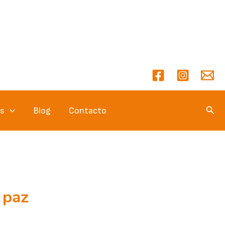
Busc
es
Blog
Contacto
 paz