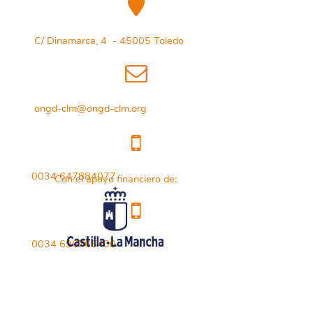
C/ Dinamarca, 4 - 45005 Toledo
ongd-clm@ongd-clm.org
0034 647884077
Con el apoyo financiero de:
0034 696765400