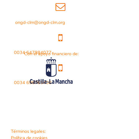
ongd-clm@ongd-clm.org
0034 647884077
Con el apoyo financiero de:
0034 696765400
Términos legales:
Política de cookies