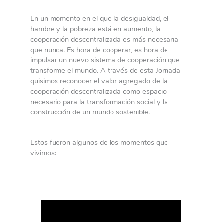
En un momento en el que la desigualdad, el
hambre y la pobreza está en aumento, la
cooperación descentralizada es más necesaria
que nunca. Es hora de cooperar, es hora de
impulsar un nuevo sistema de cooperación que
transforme el mundo. A través de esta Jornada
quisimos reconocer el valor agregado de la
cooperación descentralizada como espacio
necesario para la transformación social y la
construcción de un mundo sostenible.
Estos fueron algunos de los momentos que
vivimos: