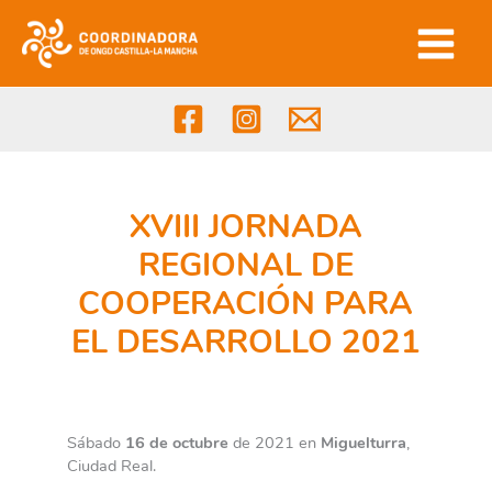
Ir
al
contenido
XVIII JORNADA
REGIONAL DE
COOPERACIÓN PARA
EL DESARROLLO 2021
El papel de la Cooperación Descentralizada
para transformar el mundo
Sábado
16 de octubre
de 2021 en
Miguelturra
,
Ciudad Real.