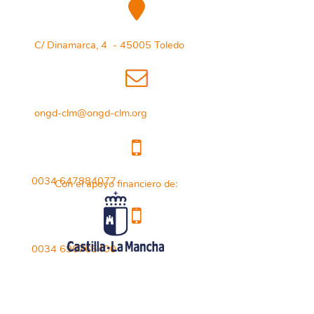
C/ Dinamarca, 4 - 45005 Toledo
ongd-clm@ongd-clm.org
0034 647884077
Con el apoyo financiero de:
0034 696765400