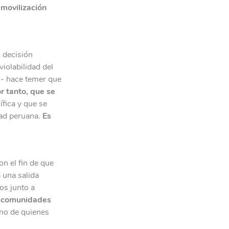
 movilización
l decisión
iolabilidad del
ro- hace temer que
r tanto, que se
ífica y que se
dad peruana.
Es
on el fin de que
 una salida
os junto a
as comunidades
no de quienes