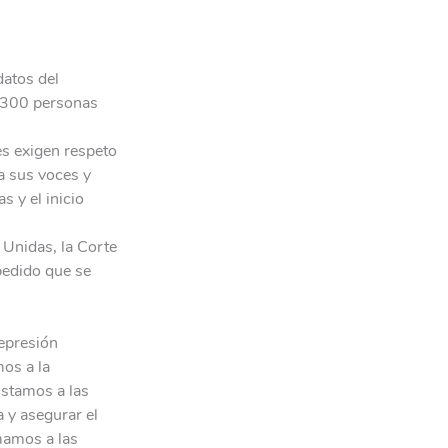
datos del
e 300 personas
es exigen respeto
a sus voces y
s y el inicio
 Unidas, la Corte
pedido que se
represión
mos a la
nstamos a las
 y asegurar el
mamos a las