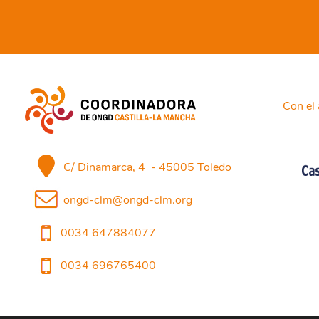
Con el 
C/ Dinamarca, 4 - 45005 Toledo
ongd-clm@ongd-clm.org
0034 647884077
0034 696765400