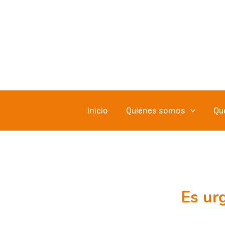
Ir
al
contenido
Inicio
Quiénes somos
Qu
Es ur