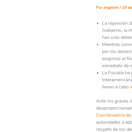
Por
ongdclm
/
19 de
La represión d
Gobierno, la 
han sido deten
Mientras comie
por los derec
exigimos el fin
inmediato de 
La Fiscalía h
Interamerican
lleven a cabo
Ante los graves s
desproporcionada 
Coordinadora de 
autoridades a ad
respeto de los d