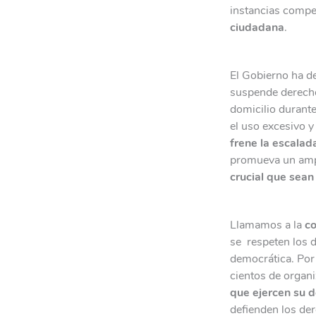
instancias compe
ciudadana
.
El Gobierno ha de
suspende derechos
domicilio durante
el uso excesivo 
frene la escalad
promueva un ampl
crucial que sea
Llamamos a la
co
se respeten los 
democrática. Por
cientos de organ
que ejercen su d
defienden los de