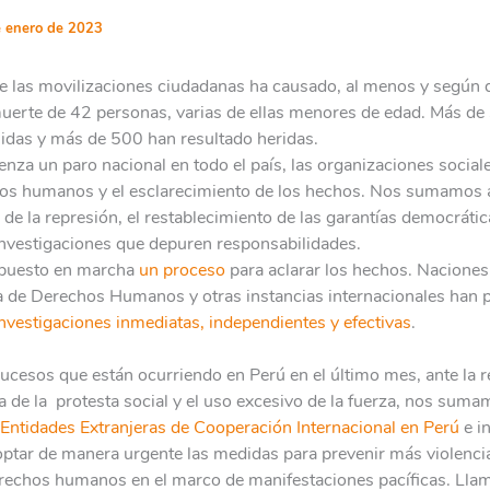
 enero de 2023
e las movilizaciones ciudadanas ha causado, al menos y según 
muerte de 42 personas, varias de ellas menores de edad. Más d
idas y más de 500 han resultado heridas.
nza un paro nacional en todo el país, las organizaciones social
hos humanos y el esclarecimiento de los hechos. Nos sumamos 
 de la represión, el restablecimiento de las garantías democrática
investigaciones que depuren responsabilidades.
a puesto en marcha
un proceso
para aclarar los hechos. Naciones
a de Derechos Humanos y otras instancias internacionales han 
investigaciones inmediatas, independientes y efectivas
.
ucesos que están ocurriendo en Perú en el último mes, ante la 
de la protesta social y el uso excesivo de la fuerza, nos suma
Entidades Extranjeras de Cooperación Internacional en Perú
e i
optar de manera urgente las medidas para prevenir más violencia
erechos humanos en el marco de manifestaciones pacíficas. Lla