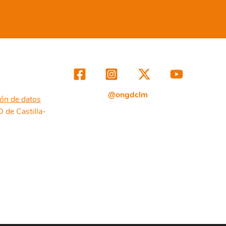
@ongdclm
ión de datos
de Castilla-