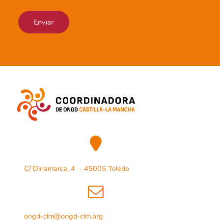
C/ Dinamarca, 4 - 45005 Toledo
ongd-clm@ongd-clm.org