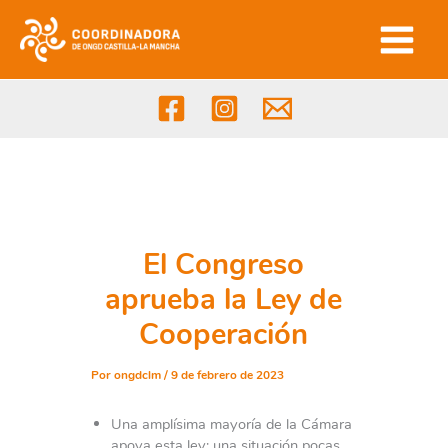
Ir
al
contenido
El Congreso
aprueba la Ley de
Cooperación
Por
ongdclm
/
9 de febrero de 2023
Una amplísima mayoría de la Cámara
apoya esta ley; una situación pocas