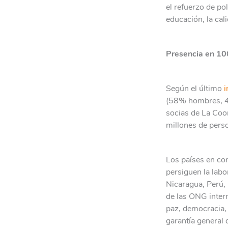
el refuerzo de po
educación, la cal
Presencia en 100
Según el último
i
(58% hombres, 42
socias de La Coo
millones de pers
Los países en co
persiguen la lab
Nicaragua, Perú, 
de las ONG inter
paz, democracia, 
garantía general 