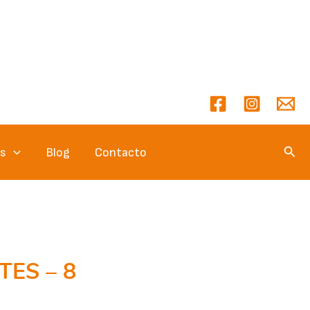
Busc
es
Blog
Contacto
ES – 8