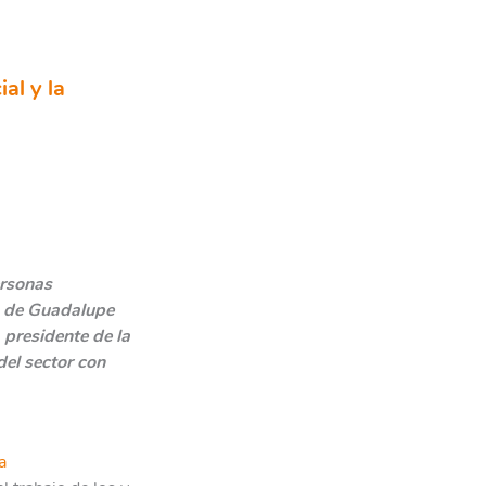
al y la
ersonas
ón de Guadalupe
 presidente de la
el sector con
a