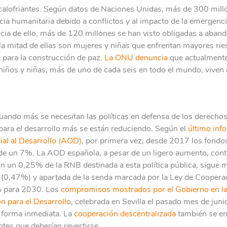
scalofriantes. Según datos de Naciones Unidas, más de 300 mil
cia humanitaria debido a conflictos y al impacto de la emergenci
a de ello, más de 120 millones se han visto obligadas a aban
la mitad de ellas son mujeres y niñas que enfrentan mayores rie
 para la construcción de paz.
La ONU denuncia
que actualmente
niños y niñas, más de uno de cada seis en todo el mundo, viven
cuando más se necesitan las políticas en defensa de los derecho
para el desarrollo más se están reduciendo. Según el
último inf
ial al Desarrollo (AOD)
, por primera vez, desde 2017 los fondo
e un 7%. La AOD española, a pesar de un ligero aumento, conti
 un 0,25% de la RNB destinada a esta política pública, sigue 
 (0,47%) y apartada de la senda marcada por la Ley de Coopera
% para 2030. Los
compromisos mostrados por el Gobierno en la
n para el Desarrollo
, celebrada en Sevilla el pasado mes de juni
e forma inmediata. La
cooperación descentralizada
también se en
tes que deberían revertirse.