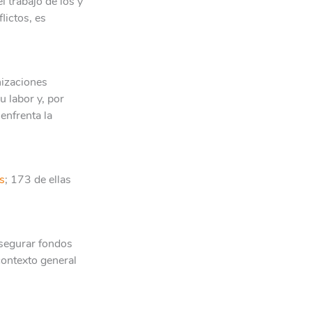
l trabajo de los y
lictos, es
nizaciones
u labor y, por
enfrenta la
s
; 173 de ellas
asegurar fondos
contexto general