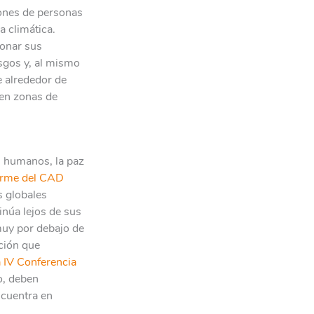
lones de personas
a climática.
donar sus
sgos y, al mismo
 alrededor de
 en zonas de
s humanos, la paz
orme del CAD
s globales
núa lejos de sus
muy por debajo de
ción que
 IV Conferencia
o, deben
cuentra en