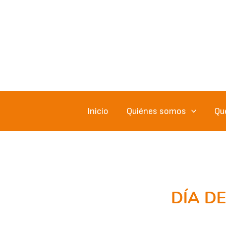
Ir
al
contenido
Inicio
Quiénes somos
Qu
DÍA D