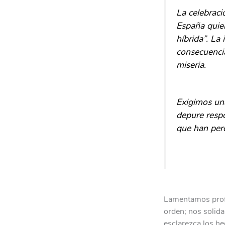
La celebraci
España quie
híbrida”. La
consecuencia
miseria.
Exigimos una
depure respo
que han perd
Lamentamos profu
orden; nos solida
esclarezca los he