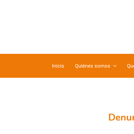
Ir
al
contenido
Inicio
Quiénes somos
Qu
Denun