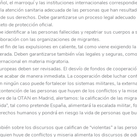
ol, el marroquí y las instituciones internacionales correspondi
 atención sanitaria adecuada de las personas que han resultado
 de sus derechos. Debe garantizarse un proceso legal adecuado
eto de protección oficial.
 identificar a las personas fallecidas y repatriar sus cuerpos a 
aboración con las organizaciones de migrantes.
fin de las expulsiones en caliente, tal como viene exigiendo 
erada. Deben garantizarse también vías legales y seguras, com
ternacional en materia migratoria.
europeas deben ser revisadas. El desvío de fondos de cooperació
e acabar de manera inmediata. La cooperación debe luchar contr
n ningún caso puede fortalecer los sistemas militares, la extern
 contención de las personas que huyen de los conflictos y la mise
e de la OTAN en Madrid, alertamos: la calificación de las mig
da”, tal como pretende España, alimentará la escalada militar, f
derechos humanos y pondrá en riesgo la vida de personas que bu
ién sobre los discursos que califican de “violentas” a las pers
 quien huye de conflictos y miseria alimenta los discursos de odi