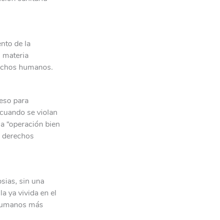
nto de la
n materia
rechos humanos.
ceso para
cuando se violan
na “operación bien
s derechos
psias, sin una
a ya vivida en el
 humanos más