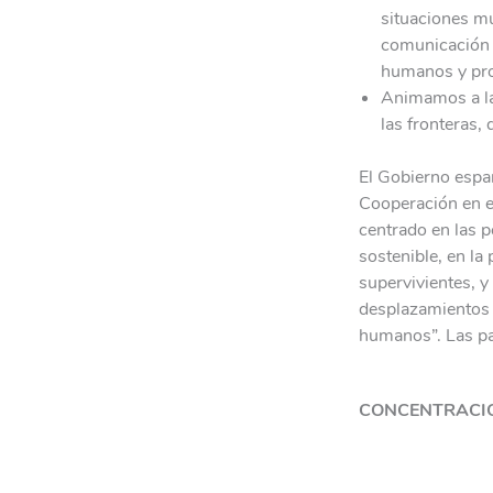
situaciones m
comunicación 
humanos y pro
Animamos a la 
las fronteras, 
El Gobierno españ
Cooperación en el
centrado en las p
sostenible, en la 
supervivientes, y
desplazamientos f
humanos”. Las pal
CONCENTRACIO