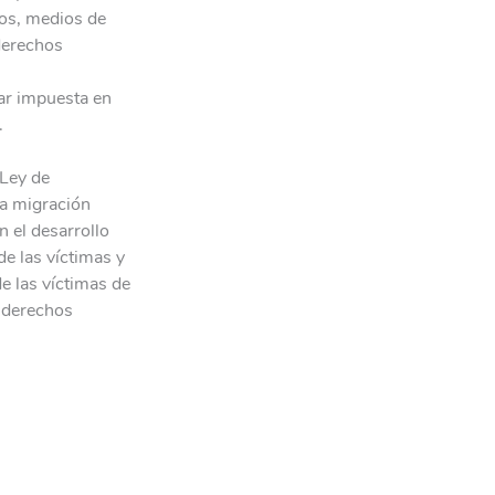
cos, medios de
derechos
tar impuesta en
.
 Ley de
la migración
 el desarrollo
de las víctimas y
e las víctimas de
s derechos