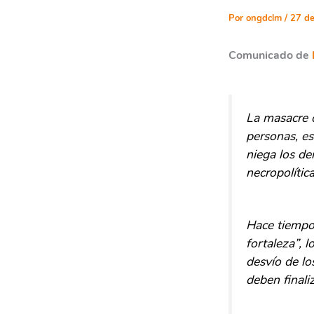
Por
ongdclm
/
27 de
Comunicado de
La masacre o
personas, es
niega los de
necropolítica
Hace tiempo 
fortaleza”, 
desvío de lo
deben finali