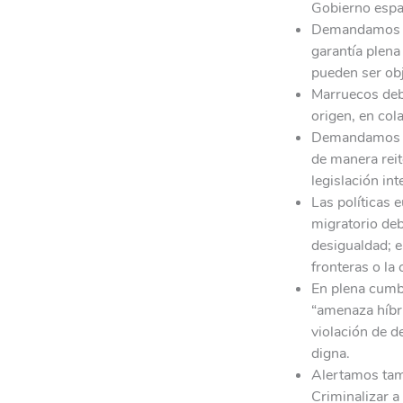
Gobierno españ
Demandamos la
garantía plena
pueden ser obj
Marruecos debe
origen, en col
Demandamos el 
de manera reit
legislación in
Las políticas 
migratorio deb
desigualdad; e
fronteras o la
En plena cumbr
“amenaza híbri
violación de 
digna.
Alertamos tamb
Criminalizar a