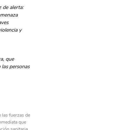
 de alerta:
“amenaza
aves
iolencia y
ra, que
a las personas
las fuerzas de
inmediata que
ción sanitaria