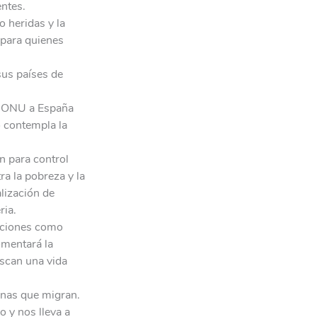
entes.
 heridas y la
 para quienes
sus países de
la ONU a España
o contempla la
n para control
a la pobreza y la
alización de
ria.
raciones como
omentará la
scan una vida
onas que migran.
o y nos lleva a