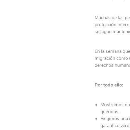
Muchas de las per
protección intern
se sigue manteni
En la semana que
migración como u
derechos humanos 
Por todo ello:
Mostramos nue
queridos.
Exigimos una i
garantice verda