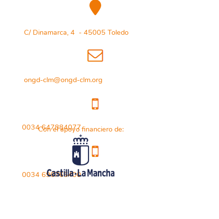
C/ Dinamarca, 4 - 45005 Toledo
ongd-clm@ongd-clm.org
0034 647884077
Con el apoyo financiero de:
0034 696765400