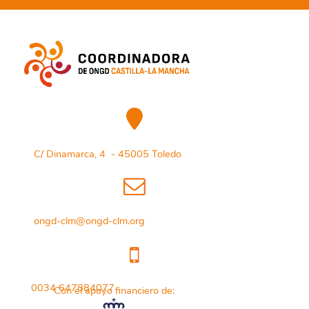
C/ Dinamarca, 4 - 45005 Toledo
ongd-clm@ongd-clm.org
0034 647884077
Con el apoyo financiero de: