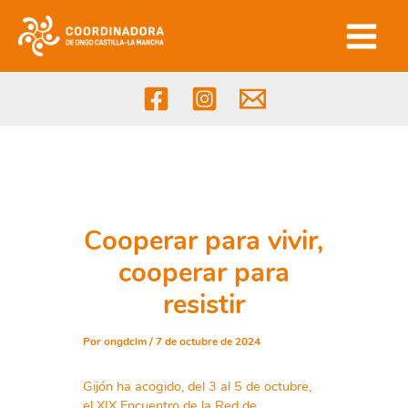
Ir
al
contenido
Cooperar para vivir,
cooperar para
resistir
Por
ongdclm
/
7 de octubre de 2024
Gijón ha acogido, del 3 al 5 de octubre,
el XIX Encuentro de la Red de