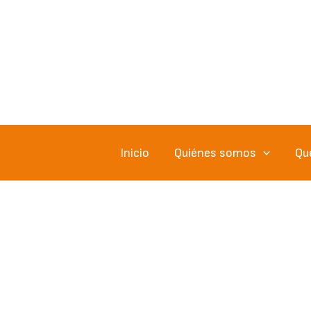
Ir
al
contenido
Inicio
Quiénes somos
Qu