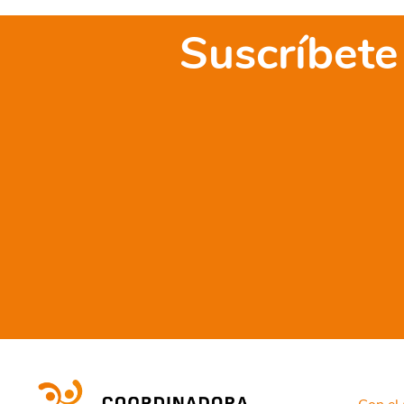
LA
RED
Suscríbete
DE
COORDINADO
AUTONÓMICA