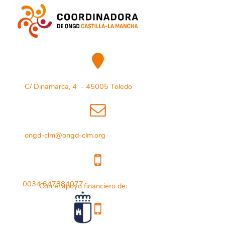
C/ Dinamarca, 4 - 45005 Toledo
ongd-clm@ongd-clm.org
0034 647884077
Con el apoyo financiero de: