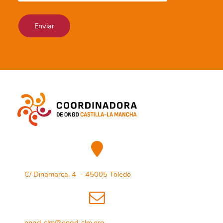
C/ Dinamarca, 4 - 45005 Toledo
ongd-clm@ongd-clm.org