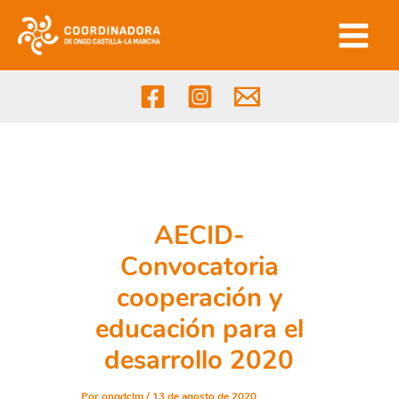
Ir
al
contenido
AECID-
Convocatoria
cooperación y
educación para el
desarrollo 2020
Por
ongdclm
/
13 de agosto de 2020