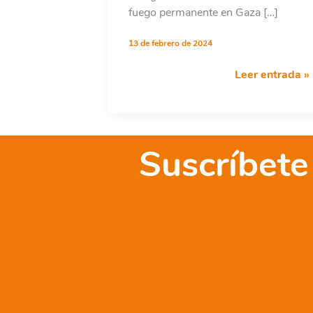
fuego permanente en Gaza […]
13 de febrero de 2024
Gaza:
Leer entrada »
presentamos
en
el
Congreso
Suscríbete
una
propuesta
para
una
PNL
que
contribuya
al
alto
el