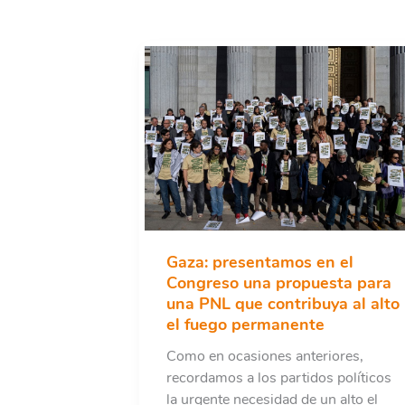
Gaza: presentamos en el
Congreso una propuesta para
una PNL que contribuya al alto
el fuego permanente
Como en ocasiones anteriores,
recordamos a los partidos políticos
la urgente necesidad de un alto el