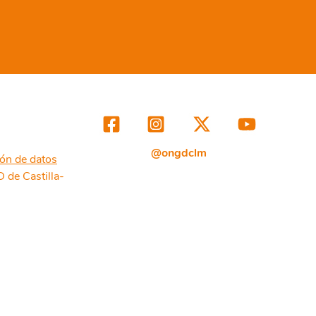
@ongdclm
ión de datos
de Castilla-