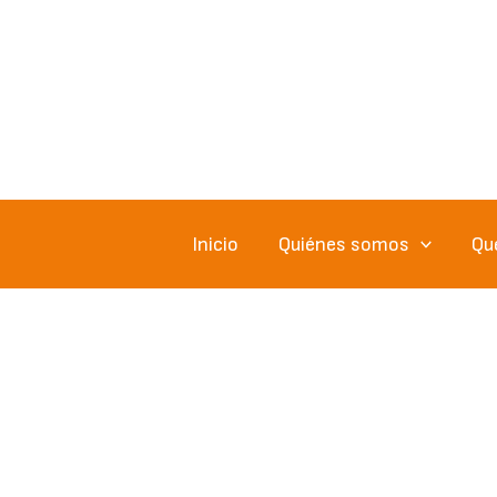
Ir
al
contenido
Inicio
Quiénes somos
Qu